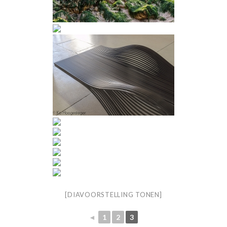
[DIAVOORSTELLING TONEN]
◄
1
2
3